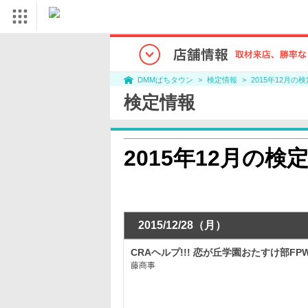
検定情報
2015年12月の
DMMぱちタウン
検定情報
2015年12月の検
2015/12/28（月）
CRAヘルプ!!! 恋が丘学園おたすけ部FP
藤商事