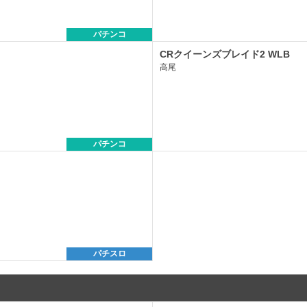
パチンコ
CRクイーンズブレイド2 WLB
高尾
パチンコ
パチスロ