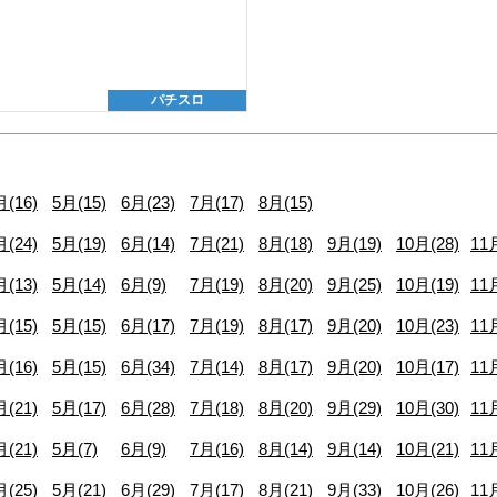
パチスロ
月(16)
5月(15)
6月(23)
7月(17)
8月(15)
月(24)
5月(19)
6月(14)
7月(21)
8月(18)
9月(19)
10月(28)
11
月(13)
5月(14)
6月(9)
7月(19)
8月(20)
9月(25)
10月(19)
11
月(15)
5月(15)
6月(17)
7月(19)
8月(17)
9月(20)
10月(23)
11
月(16)
5月(15)
6月(34)
7月(14)
8月(17)
9月(20)
10月(17)
11
月(21)
5月(17)
6月(28)
7月(18)
8月(20)
9月(29)
10月(30)
11
月(21)
5月(7)
6月(9)
7月(16)
8月(14)
9月(14)
10月(21)
11
月(25)
5月(21)
6月(29)
7月(17)
8月(21)
9月(33)
10月(26)
11