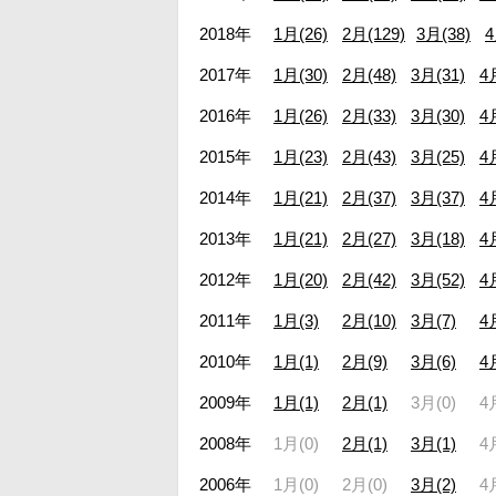
2018年
1月(26)
2月(129)
3月(38)
4
2017年
1月(30)
2月(48)
3月(31)
4
2016年
1月(26)
2月(33)
3月(30)
4
2015年
1月(23)
2月(43)
3月(25)
4
2014年
1月(21)
2月(37)
3月(37)
4
2013年
1月(21)
2月(27)
3月(18)
4
2012年
1月(20)
2月(42)
3月(52)
4
2011年
1月(3)
2月(10)
3月(7)
4
2010年
1月(1)
2月(9)
3月(6)
4
2009年
1月(1)
2月(1)
3月(0)
4
2008年
1月(0)
2月(1)
3月(1)
4
2006年
1月(0)
2月(0)
3月(2)
4