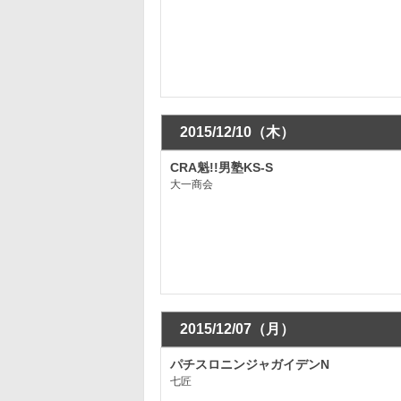
2015/12/10（木）
CRA魁!!男塾KS-S
大一商会
2015/12/07（月）
パチスロニンジャガイデンN
七匠