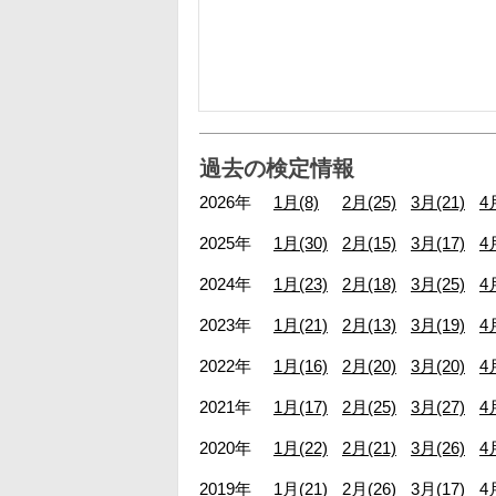
過去の検定情報
2026年
1月(8)
2月(25)
3月(21)
4
2025年
1月(30)
2月(15)
3月(17)
4
2024年
1月(23)
2月(18)
3月(25)
4
2023年
1月(21)
2月(13)
3月(19)
4
2022年
1月(16)
2月(20)
3月(20)
4
2021年
1月(17)
2月(25)
3月(27)
4
2020年
1月(22)
2月(21)
3月(26)
4
2019年
1月(21)
2月(26)
3月(17)
4