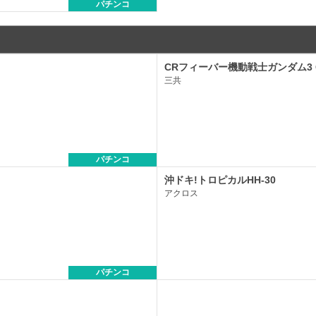
パチンコ
CRフィーバー機動戦士ガンダム3 
三共
パチンコ
沖ドキ!トロピカルHH-30
アクロス
パチンコ