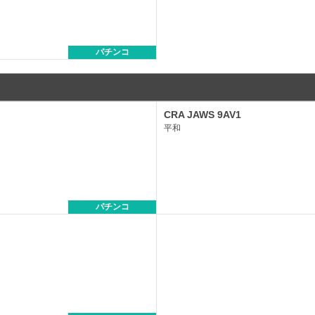
パチンコ
CRA JAWS 9AV1
平和
パチンコ