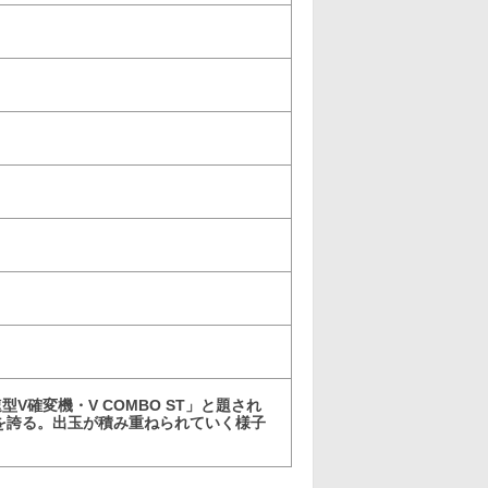
確変機・V COMBO ST」と題され
を誇る。出玉が積み重ねられていく様子