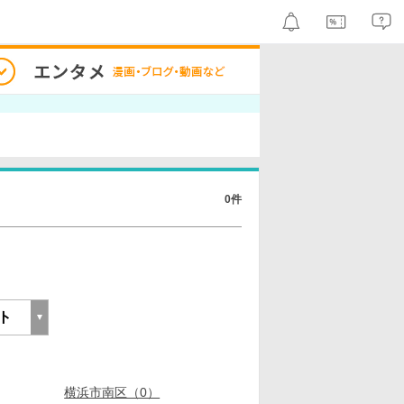
0件
横浜市南区（0）