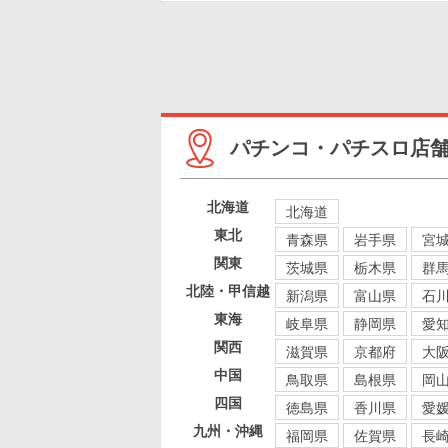
パチンコ・パチスロ店
北海道
北海道
東北
青森県
岩手県
宮
関東
茨城県
栃木県
群
北陸・甲信越
新潟県
富山県
石
東海
岐阜県
静岡県
愛
関西
滋賀県
京都府
大
中国
鳥取県
島根県
岡
四国
徳島県
香川県
愛
九州・沖縄
福岡県
佐賀県
長