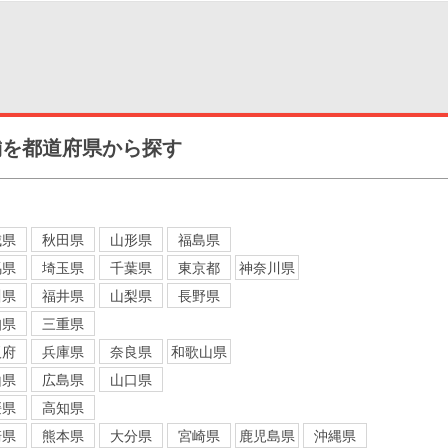
舗を都道府県から探す
城県
秋田県
山形県
福島県
馬県
埼玉県
千葉県
東京都
神奈川県
川県
福井県
山梨県
長野県
知県
三重県
阪府
兵庫県
奈良県
和歌山県
山県
広島県
山口県
媛県
高知県
崎県
熊本県
大分県
宮崎県
鹿児島県
沖縄県