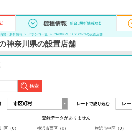
/演出・解析情報
パチンコ一覧
CR009 RE：CYBORGの設置店舗
ORGの神奈川県の設置店舗
覧
検索
村
レートで絞り込む
登録データがありません
川区（0）
横浜市西区（0）
横浜市中区（0）