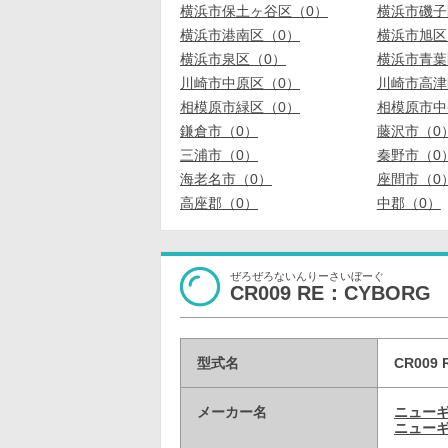
横浜市保土ヶ谷区（0）
横浜市磯子
横浜市港南区（0）
横浜市旭区
横浜市泉区（0）
横浜市青葉
川崎市中原区（0）
川崎市高津
相模原市緑区（0）
相模原市中
鎌倉市（0）
藤沢市（0
三浦市（0）
秦野市（0
海老名市（0）
座間市（0
高座郡（0）
中郡（0）
ぜろぜろないんりーさいぼーぐ
CR009 RE：CYBORG
型式名
CR009 
メーカー名
ニュー
ニューギ