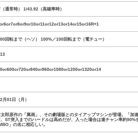
.57（通常時） 1/43.92（高確率時）
or6or7or8or9or10or11or12or13or14or15or16R×1
／100回転まで（ヘソ） 100%／100回転まで（電チュー）
13
0or600or720or840or960or1080or1200or1320or14
12月01日（月）
太郎原作の「萬画」、その劇場版とのタイアップマシンが登場。「加速型V
は、ST突入までのハードルは高めだが、入った場合は連チャン率約90%
MBO」の名に相応しい。