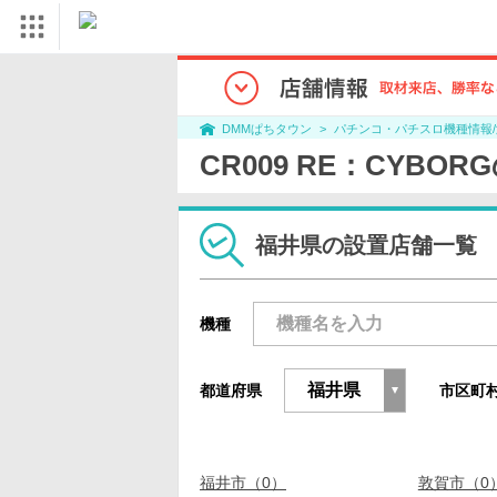
パチンコ・パチスロ機種情報
DMMぱちタウン
CR009 RE：CYB
福井県の設置店舗一覧
機種
都道府県
市区町
福井市（0）
敦賀市（0