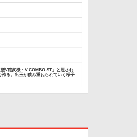
確変機・V COMBO ST」と題され
を誇る。出玉が積み重ねられていく様子