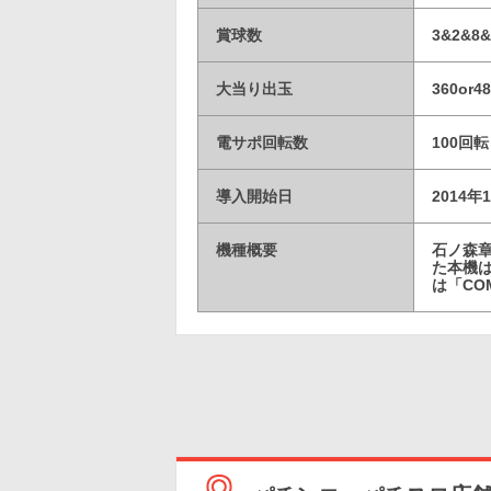
賞球数
3&2&8&
大当り出玉
360or48
電サポ回転数
100回転
導入開始日
2014年
機種概要
石ノ森章
た本機
は「CO