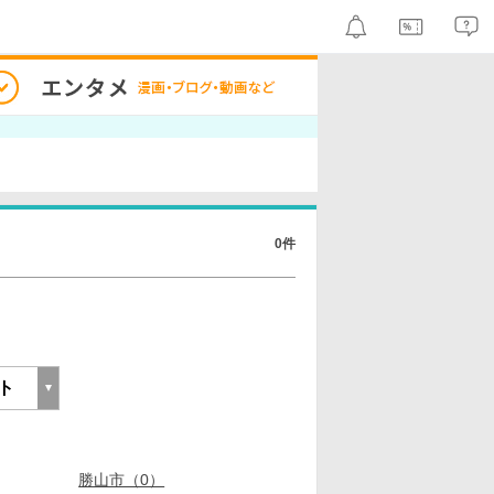
0件
勝山市（0）