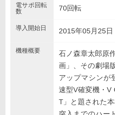
電サポ回転
70回転
数
導入開始日
2015年05月25
機種概要
石ノ森章太郎原
画」、その劇場
アップマシンが
速型V確変機・V C
T」と題された本
突入までのハー