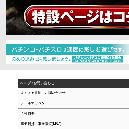
ヘルプ / お問い合わせ
よくある質問・お問い合わせ
メールマガジン
会社概要
事業提携・事業譲渡(M&A)