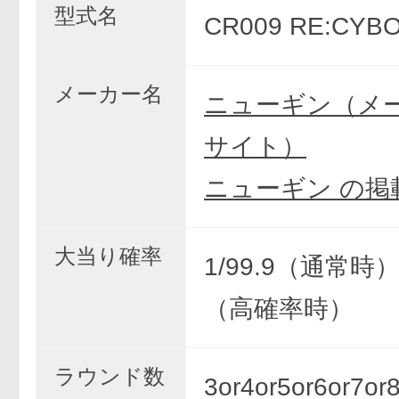
型式名
CR009 RE:CYB
メーカー名
ニューギン（メ
サイト）
ニューギン の掲
大当り確率
1/99.9（通常時） 
（高確率時）
ラウンド数
3or4or5or6or7or