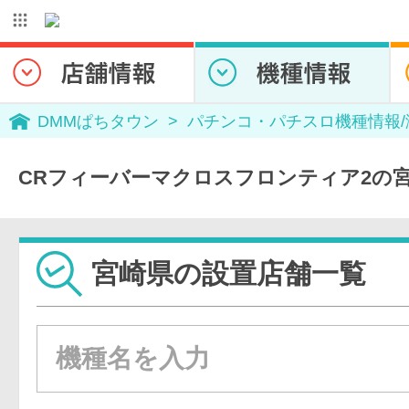
DMMぱちタウン
パチンコ・パチスロ機種情報
CRフィーバーマクロスフロンティア2の
宮崎県の設置店舗一覧