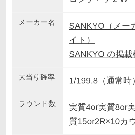
メーカー名
SANKYO（メ
イト）
SANKYO の掲
大当り確率
1/199.8（通常時
ラウンド数
実質4or実質8or実
質15or2R×10