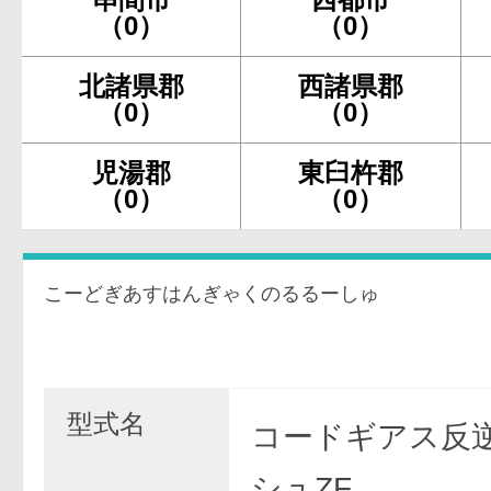
（0）
（0）
北諸県郡
西諸県郡
（0）
（0）
児湯郡
東臼杵郡
（0）
（0）
こーどぎあすはんぎゃくのるるーしゅ
型式名
コードギアス反
シュZF