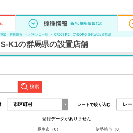
/演出・解析情報
パチンコ一覧
CR009 RE：CYBORG S-K1の設置店舗
RG S-K1の群馬県の設置店舗
検索
村
レートで絞り込む
登録データがありません
）
桐生市（0）
伊勢崎市（0）