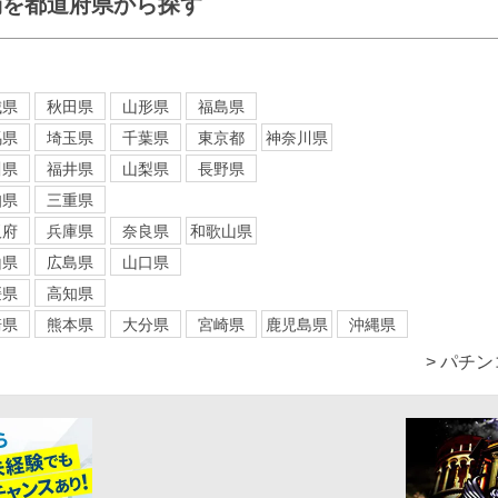
舗を都道府県から探す
城県
秋田県
山形県
福島県
馬県
埼玉県
千葉県
東京都
神奈川県
川県
福井県
山梨県
長野県
知県
三重県
阪府
兵庫県
奈良県
和歌山県
山県
広島県
山口県
媛県
高知県
崎県
熊本県
大分県
宮崎県
鹿児島県
沖縄県
> パチ