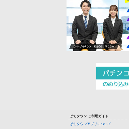
ぱちタウン ご利用ガイド
ぱちタウンアプリについて