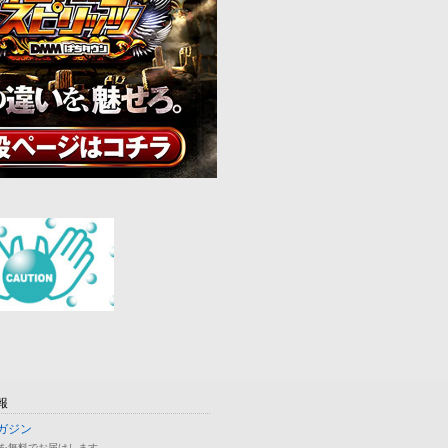
報
ガジン
を無料でお届けします。