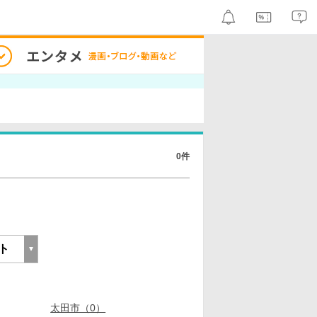
0件
太田市（0）