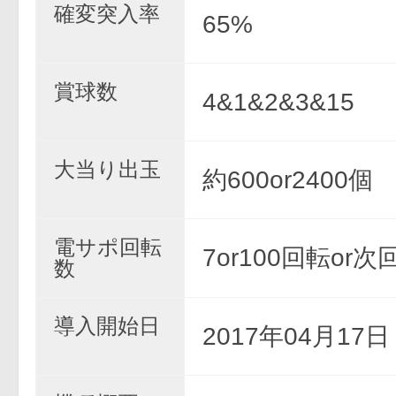
確変突入率
65%
賞球数
4&1&2&3&15
大当り出玉
約600or2400個
電サポ回転
7or100回転or
数
導入開始日
2017年04月17