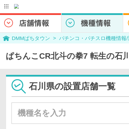
DMMぱちタウン
パチンコ・パチスロ機種情報
ぱちんこCR北斗の拳7 転生の石
石川県の設置店舗一覧