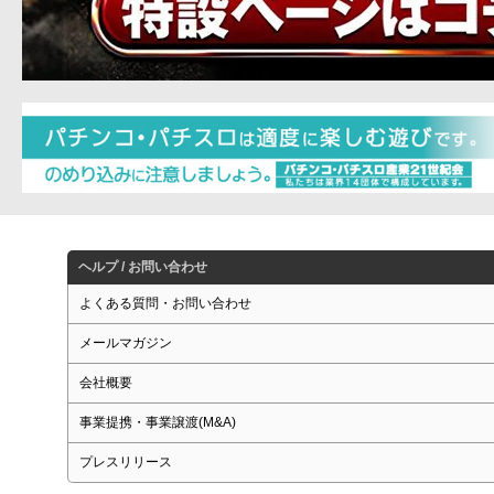
ヘルプ / お問い合わせ
よくある質問・お問い合わせ
メールマガジン
会社概要
事業提携・事業譲渡(M&A)
プレスリリース