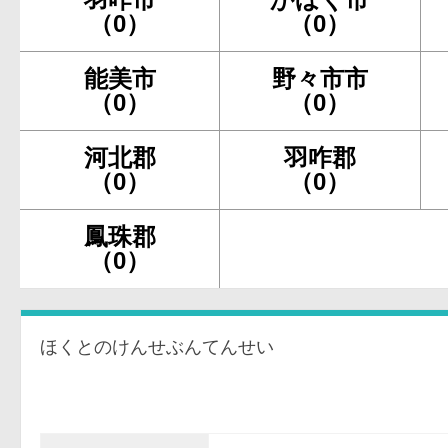
（0）
（0）
能美市
野々市市
（0）
（0）
河北郡
羽咋郡
（0）
（0）
鳳珠郡
（0）
ほくとのけんせぶんてんせい