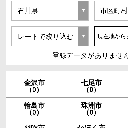
現在地から
登録データがありませ
金沢市
七尾市
（0）
（0）
輪島市
珠洲市
（0）
（0）
羽咋市
かほく市