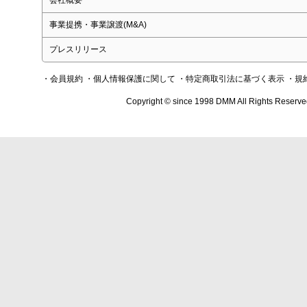
会社概要
事業提携・事業譲渡(M&A)
プレスリリース
・会員規約
・個人情報保護に関して
・特定商取引法に基づく表示
・規
Copyright © since 1998 DMM All Rights Reserve