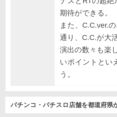
ナスとRTの超絶
期待ができる。
また、C.C.ver
通り、C.C.が大
演出の数々も楽
いポイントとい
う。
パチンコ・パチスロ店舗を都道府県