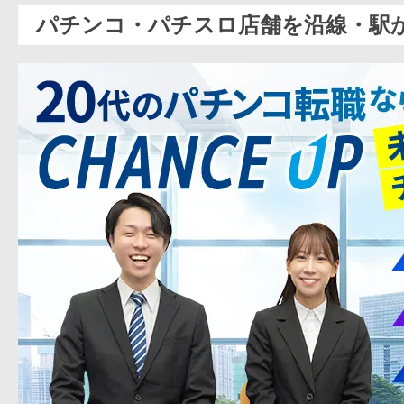
パチンコ・パチスロ店舗を沿線・駅