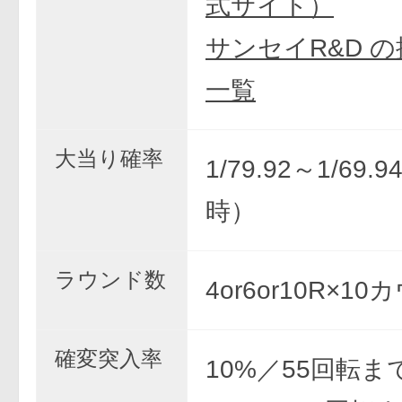
式サイト）
サンセイR&D 
一覧
大当り確率
1/79.92～1/69
時）
ラウンド数
4or6or10R×1
確変突入率
10%／55回転