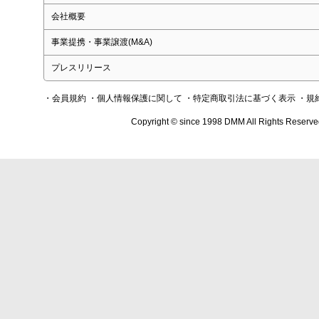
会社概要
事業提携・事業譲渡(M&A)
プレスリリース
・会員規約
・個人情報保護に関して
・特定商取引法に基づく表示
・規
Copyright © since 1998 DMM All Rights Reserve