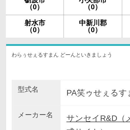
（0）
（0）
射水市
中新川郡
（0）
（0）
わらぅせぇるすまん どーんといきましょう
ア
型式名
PA笑ゥせぇるす
メーカー名
サンセイR&D（