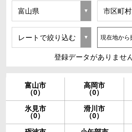
現在地から
登録データがありませ
富山市
高岡市
（0）
（0）
氷見市
滑川市
（0）
（0）
砺波市
小矢部市