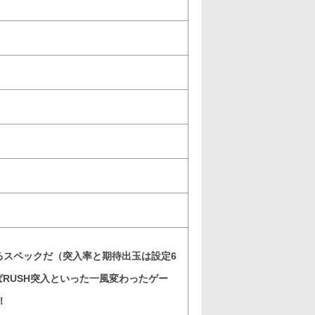
せるスペックだ（突入率と期待出玉は設定6
ばRUSH突入といった一風変わったゲー
！