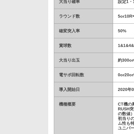
大当り確率
設定1・1
ラウンド数
5or10
確変突入率
50%
賞球数
1&1&4&
大当り出玉
約300
電サポ回転数
0or20o
導入開始日
2020年
機種概要
CT機の
RUSH
の数値
初当りの
ム性も
ユニバー