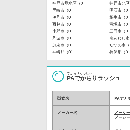
神戸市垂水区（0）
神戸市北区
尼崎市（0）
明石市（0
伊丹市（0）
相生市（0
西脇市（0）
宝塚市（0
小野市（0）
三田市（0
丹波市（0）
南あわじ市
加東市（0）
たつの市（
神崎郡（0）
揖保郡（0
でかちりらっしゅ
PAでかちりラッシュ
型式名
PAデカ
メーカー名
メーシ
メーシー