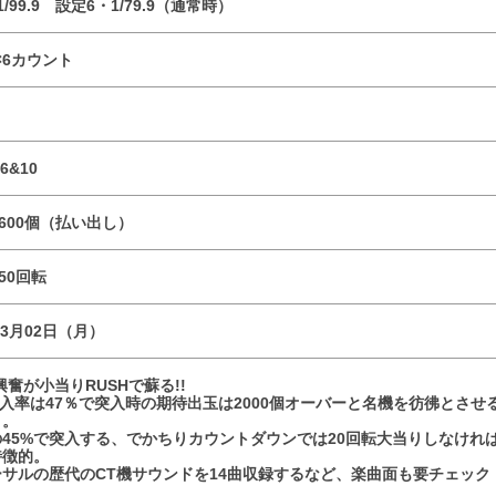
/99.9 設定6・1/79.9（通常時）
R×6カウント
6&10
or600個（払い出し）
r50回転
03月02日（月）
興奮が小当りRUSHで蘇る!!
突入率は47％で突入時の期待出玉は2000個オーバーと名機を彷彿とさ
）。
45%で突入する、でかちりカウントダウンでは20回転大当りしなけれ
特徴的。
サルの歴代のCT機サウンドを14曲収録するなど、楽曲面も要チェック