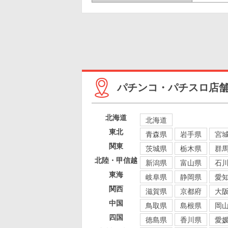
パチンコ・パチスロ店
北海道
北海道
東北
青森県
岩手県
宮
関東
茨城県
栃木県
群
北陸・甲信越
新潟県
富山県
石
東海
岐阜県
静岡県
愛
関西
滋賀県
京都府
大
中国
鳥取県
島根県
岡
四国
徳島県
香川県
愛