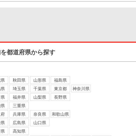
舗を都道府県から探す
城県
秋田県
山形県
福島県
馬県
埼玉県
千葉県
東京都
神奈川県
川県
福井県
山梨県
長野県
知県
三重県
阪府
兵庫県
奈良県
和歌山県
山県
広島県
山口県
媛県
高知県