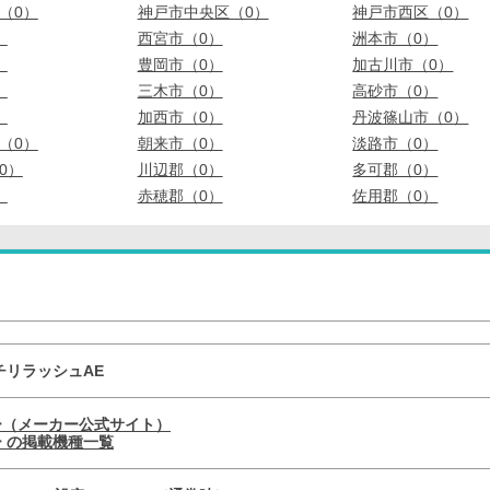
（0）
神戸市中央区（0）
神戸市西区（0）
）
西宮市（0）
洲本市（0）
）
豊岡市（0）
加古川市（0）
）
三木市（0）
高砂市（0）
）
加西市（0）
丹波篠山市（0）
（0）
朝来市（0）
淡路市（0）
0）
川辺郡（0）
多可郡（0）
）
赤穂郡（0）
佐用郡（0）
チリラッシュAE
ー（メーカー公式サイト）
 の掲載機種一覧