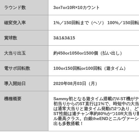
ラウンド数
3or7or10R×10カウント
確変突入率
1%／150回転まで（ヘソ） 100%／150
賞球数
3&1&3&15
大当り出玉
約450or1050or1500個（払い出し）
電サポ回転数
100or150回転or100回転（遊タイム）
導入開始日
2020年08月03日（月）
機種概要
Sammy初となる遊タイム搭載のV-ST機が
初当りからのST直行は1%で、時短中の大
は通常大当りと遊タイム発動の2つあり、ど
ST性能は連チャン率約80%かつ10R大当り
ル最高クラス。白銀theENDとニルヴァ
出も多数搭載！