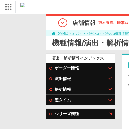
パチンコ・パチスロ機種情報
DMMぱちタウン
機種情報/演出・解析
演出・解析情報インデックス
ボーダー情報
演出情報
解析情報
遊タイム
シリーズ機種