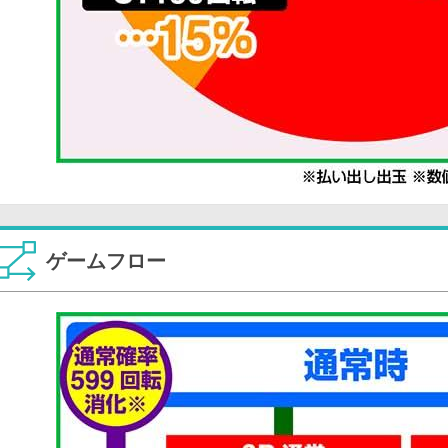
ゲームフロー