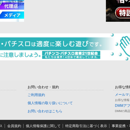
お問い合わせ・規約
お得な情
メールマ
ご利用規約
お得な情報
個人情報の取り扱いについて
DMMア
お問い合わせはこちら
DMMの商
ス
会員規約
個人情報保護に関して
特定商取引法に基づく表示
事業提携・事