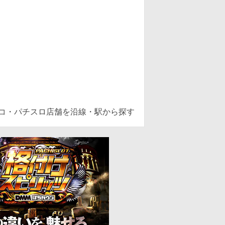
ンコ・パチスロ店舗を沿線・駅から探す