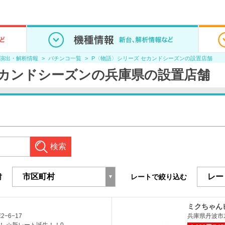
/演出・解析情報
パチンコ一覧
P〈物語〉シリーズ セカンドシーズンの設置店舗
セカンドシーズンの兵庫県の設置店舗
検索
村
レートで絞り込む
ミクちゃんピ
−6−17
兵庫県丹波市