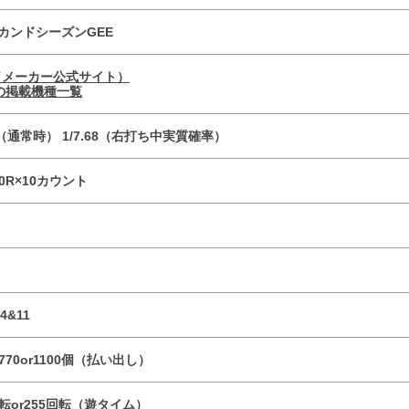
カンドシーズンGEE
（メーカー公式サイト）
の掲載機種一覧
.8（通常時） 1/7.68（右打ち中実質確率）
r10R×10カウント
4&11
r770or1100個（払い出し）
回転or255回転（遊タイム）