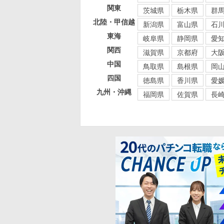
関東
茨城県
栃木県
群
北陸・甲信越
新潟県
富山県
石
東海
岐阜県
静岡県
愛
関西
滋賀県
京都府
大
中国
鳥取県
島根県
岡
四国
徳島県
香川県
愛
九州・沖縄
福岡県
佐賀県
長