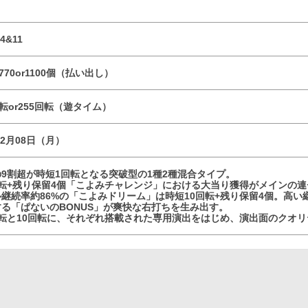
4&11
r770or1100個（払い出し）
回転or255回転（遊タイム）
02月08日（月）
9割超が時短1回転となる突破型の1種2種混合タイプ。
回転+残り保留4個「こよみチャレンジ」における大当り獲得がメインの
継続率約86%の「こよみドリーム」は時短10回転+残り保留4個。高い
る「ぱないのBONUS」が爽快な右打ちを生み出す。
回転と10回転に、それぞれ搭載された専用演出をはじめ、演出面のクオ