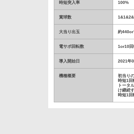
時短突入率
100%
賞球数
1&1&2&
大当り出玉
約440o
電サポ回転数
1or10
導入開始日
2021年
機種概要
初当りの
時短1
トータル
け継続す
時短1