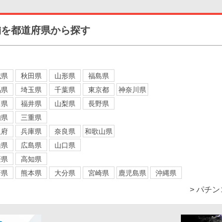
舗を都道府県から探す
城県
秋田県
山形県
福島県
馬県
埼玉県
千葉県
東京都
神奈川県
川県
福井県
山梨県
長野県
知県
三重県
阪府
兵庫県
奈良県
和歌山県
山県
広島県
山口県
媛県
高知県
崎県
熊本県
大分県
宮崎県
鹿児島県
沖縄県
> パチ