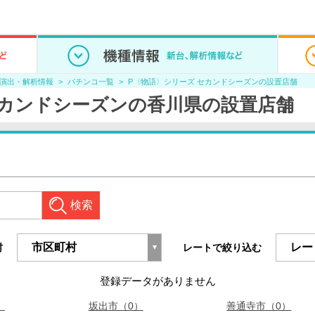
/演出・解析情報
パチンコ一覧
P〈物語〉シリーズ セカンドシーズンの設置店舗
セカンドシーズンの香川県の設置店舗
検索
村
レートで絞り込む
登録データがありません
）
坂出市（0）
善通寺市（0）