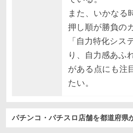
また、いかなる
押し順が勝負の
「自力特化シス
り、自力感あふ
がある点にも注
たい。
パチンコ・パチスロ店舗を都道府県