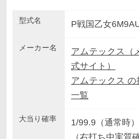
型式名
P戦国乙女6M9AU
メーカー名
アムテックス（
式サイト）
アムテックス の
一覧
大当り確率
1/99.9（通常時） 
（右打ち中実質