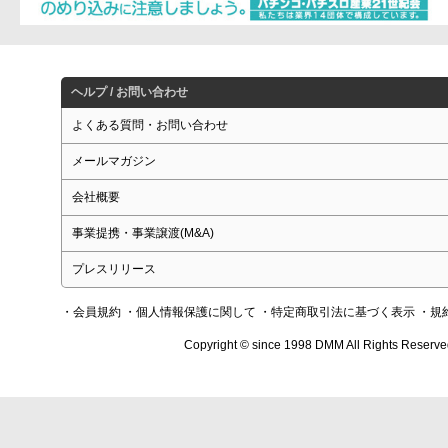
ヘルプ / お問い合わせ
よくある質問・お問い合わせ
メールマガジン
会社概要
事業提携・事業譲渡(M&A)
プレスリリース
・会員規約
・個人情報保護に関して
・特定商取引法に基づく表示
・規
Copyright © since 1998 DMM All Rights Reserve