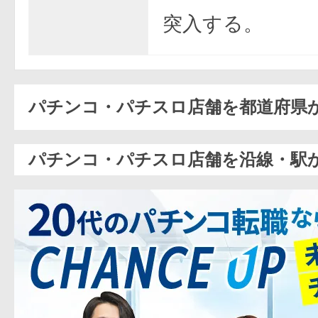
突入する。
パチンコ・パチスロ店舗を都道府県
パチンコ・パチスロ店舗を沿線・駅