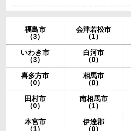
福島市
会津若松市
（3）
（1）
いわき市
白河市
（3）
（0）
喜多方市
相馬市
（0）
（0）
田村市
南相馬市
（0）
（1）
本宮市
伊達郡
（1）
（0）