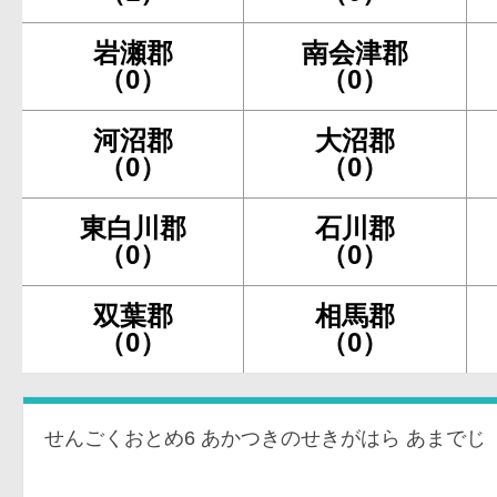
岩瀬郡
南会津郡
（0）
（0）
河沼郡
大沼郡
（0）
（0）
東白川郡
石川郡
（0）
（0）
双葉郡
相馬郡
（0）
（0）
せんごくおとめ6 あかつきのせきがはら あまでじ
P戦