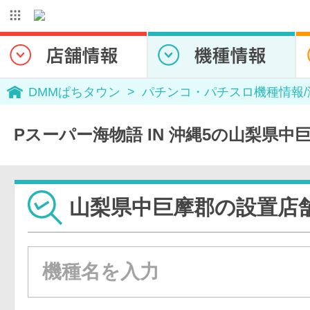
DMMぱちタウン
パチンコ・パチスロ機種情報
Pスーパー海物語 IN 沖縄5の山梨県中
山梨県中巨摩郡の設置店