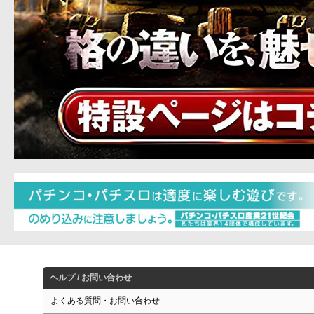
ヘルプ / お問い合わせ
よくある質問・お問い合わせ