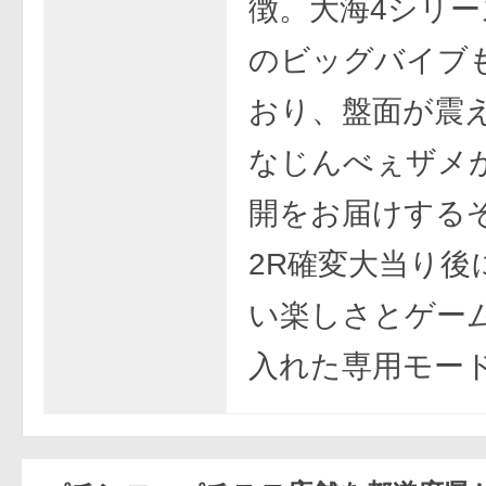
徴。大海4シリー
のビッグバイブ
おり、盤面が震
なじんべぇザメ
開をお届けする
2R確変大当り後
い楽しさとゲー
入れた専用モー