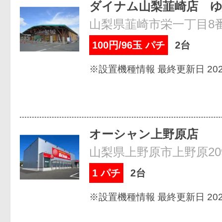
ダイナム山梨韮崎店 
山梨県韮崎市栄一丁目8番
100円/96玉 パチ
2台
※設置機種情報 最終更新日 2026
オーシャン上野原店
山梨県上野原市上野原209
1 パチ
2台
※設置機種情報 最終更新日 2026