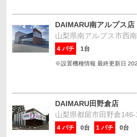
DAIMARU南アルプス店
山梨県南アルプス市西南湖
4 パチ
1台
※設置機種情報 最終更新日 2026
DAIMARU田野倉店
山梨県都留市田野倉146-
4 パチ
0台
1 パチ
0台