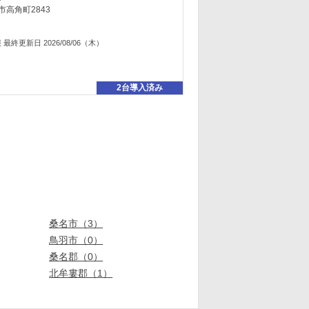
高角町2843
終更新日 2026/08/06（木）
2台導入済み
桑名市（3）
鳥羽市（0）
桑名郡（0）
北牟婁郡（1）