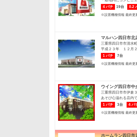
・敷地内にコンビニエ
4 パチ
19台
0.2
※設置機種情報 最終更新日 
マルハン四日市北
三重県四日市市清水
平成２３年 １２月
1 パチ
7台
※設置機種情報 最終更新日 
ウイング四日市中
三重県四日市市伊倉３
あそび心溢れる店内
1 パチ
3台
4 パ
※設置機種情報 最終更新日 
ホームラン四日市