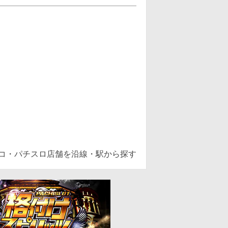
ンコ・パチスロ店舗を沿線・駅から探す