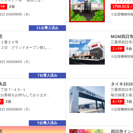
ンスストア有 ・遊技しな…
『ウインググ
 パチ
2台
1円/0.92玉
2026/08/05（水）
※設置機種情報 最
21台導入済み
店
MGM四日
町２番２０号
三重県四日市市
２２日 グランドオープン致し…
1 パチ
6台
※設置機種情報 最
2026/08/03（月）
7台導入済み
央店
タイキ101
丁目７−４５−１
三重県四日市市
でお客様をお待ちしております…
毎日抽選入場
チ
2台
4 パチ
3台
2026/08/03（月）
※設置機種情報 最
5台導入済み
店
四日市インタ