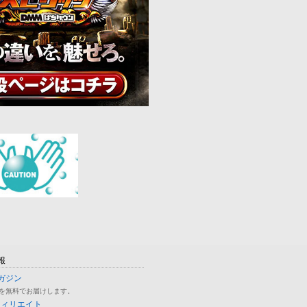
報
ガジン
を無料でお届けします。
フィリエイト