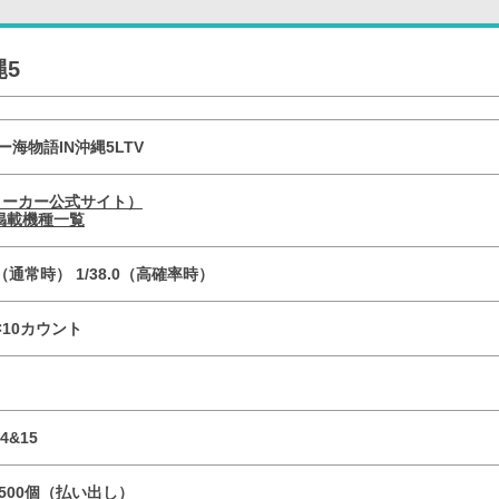
縄5
ー海物語IN沖縄5LTV
メーカー公式サイト）
掲載機種一覧
.6（通常時） 1/38.0（高確率時）
R×10カウント
4&15
r1500個（払い出し）