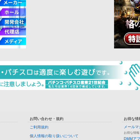
お問い合わせ・規約
お得な情
メールマ
ご利用規約
お得な情報
個人情報の取り扱いについて
DMMア