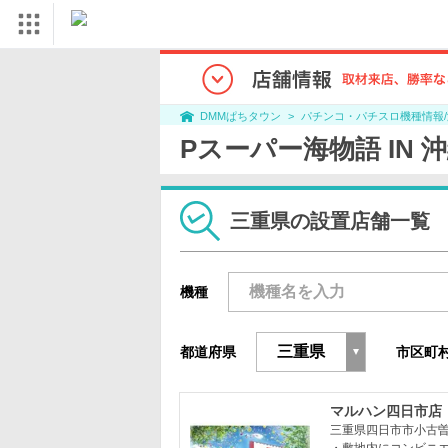
パチンコ・パチスロ機種情報
DMMぱちタウン
Pスーパー海物語 IN
三重県の設置店舗一覧
機種
都道府県
市区町
マルハン四日市店
三重県四日市市小古