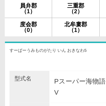
員弁郡
三重郡
（1）
（2）
度会郡
北牟婁郡
（0）
（1）
すーぱーうみものがたり いん おきなわ5
P
型式名
Pスーパー海物語I
V