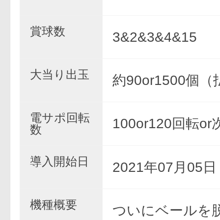
賞球数
3&2&3&4&15
大当り出玉
約90or1500個
電サポ回転
100or120回転o
数
導入開始日
2021年07月05
機種概要
ついにベールを