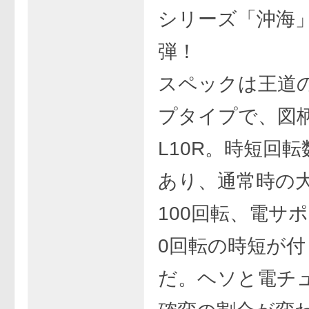
シリーズ「沖海」
弾！
スペックは王道
プタイプで、図柄
L10R。時短回転
あり、通常時の
100回転、電サポ
0回転の時短が付
だ。ヘソと電チュ