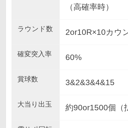
（高確率時）
ラウンド数
2or10R×10カウ
確変突入率
60%
賞球数
3&2&3&4&15
大当り出玉
約90or1500個