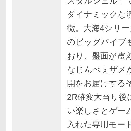
スタルシェル」
ダイナミックな
徴。大海4シリー
のビッグバイブ
おり、盤面が震
なじんべぇザメ
開をお届けする
2R確変大当り後
い楽しさとゲー
入れた専用モー