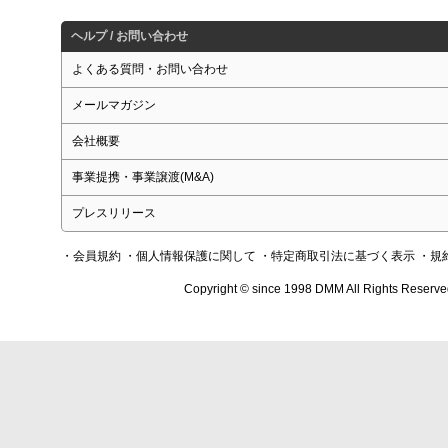
ヘルプ / お問い合わせ
よくある質問・お問い合わせ
メールマガジン
会社概要
事業提携・事業譲渡(M&A)
プレスリリース
・会員規約
・個人情報保護に関して
・特定商取引法に基づく表示
・規
Copyright © since 1998 DMM All Rights Reserve