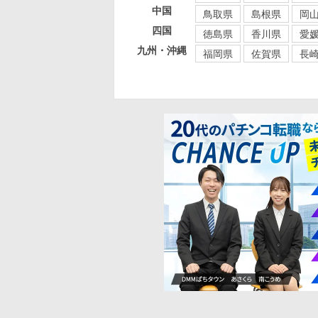
中国
鳥取県
島根県
岡
四国
徳島県
香川県
愛
九州・沖縄
福岡県
佐賀県
長