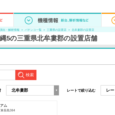
/演出・解析情報
パチンコ一覧
三重県の設置店
北牟婁郡の設置店
 沖縄5の三重県北牟婁郡の設置店舗
検索
村
レートで絞り込む
ジアム
東長島384