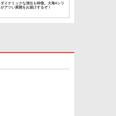
ダイナミックな演出も特徴。大海4シリ
メがアツい展開をお届けするぞ！
！