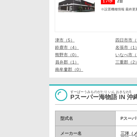
1 パチ
2台
※設置機種情報 最終更新日 
津市（5）
四日市市（
鈴鹿市（4）
名張市（1
熊野市（0）
いなべ市（
員弁郡（1）
三重郡（2
南牟婁郡（0）
すーぱーうみものがたり いん おきなわ5
Pスーパー海物語 IN 沖
型式名
Pスーパ
メーカー名
三洋（