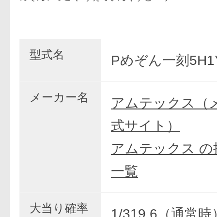
Pめぞん一刻
型式名
Pめぞん一刻5H1
メーカー名
アムテックス（
式サイト）
アムテックス の
一覧
大当り確率
1/319.6（通常時）