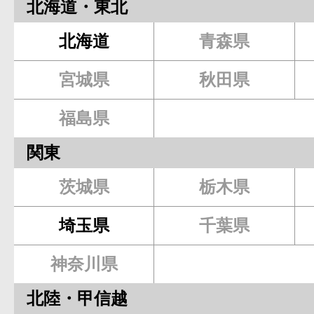
北海道・東北
北海道
青森県
宮城県
秋田県
福島県
関東
茨城県
栃木県
埼玉県
千葉県
神奈川県
北陸・甲信越