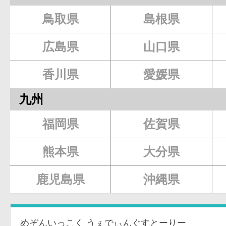
鳥取県
島根県
広島県
山口県
香川県
愛媛県
九州
福岡県
佐賀県
熊本県
大分県
鹿児島県
沖縄県
めぞんいっこく うぇでぃんぐすとーりー