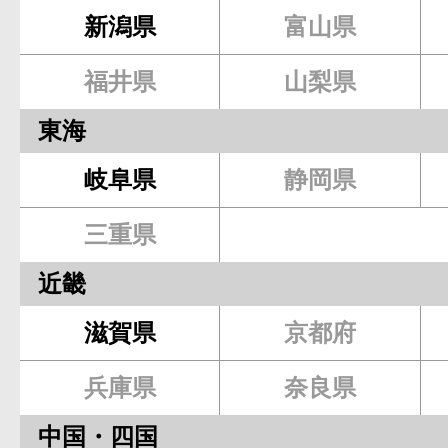
新潟県
富山県
福井県
山梨県
東海
岐阜県
静岡県
三重県
近畿
滋賀県
京都府
兵庫県
奈良県
中国・四国