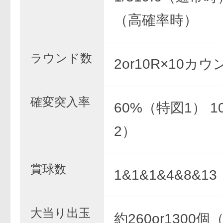
（高確率時）
ラウンド数
2or10R×10カウ
確変突入率
60%（特図1） 1
2）
賞球数
1&1&1&4&8&13
大当り出玉
約260or1300