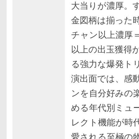
大当りが濃厚。
金図柄は揃った時
チャン以上濃厚＝
以上の出玉獲得
る強力な爆発ト
演出面では、感
ンを自分好みの
める年代別ミュ
レクト機能が時
愛される至極の