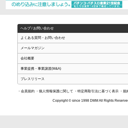
ヘルプ / お問い合わせ
よくある質問・お問い合わせ
メールマガジン
会社概要
事業提携・事業譲渡(M&A)
プレスリリース
・会員規約
・個人情報保護に関して
・特定商取引法に基づく表示
・規
Copyright © since 1998 DMM All Rights Reserve