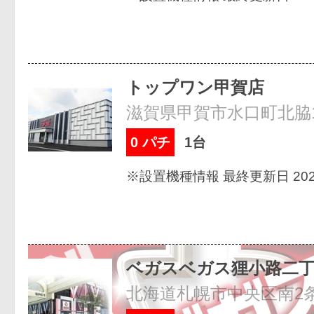
トップワン甲賀店
滋賀県甲賀市水口町北脇1
0 パチ
1台
※設置機種情報 最終更新日 2026
ベガスベガス狸小路二
北海道札幌市中央区南2条