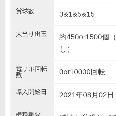
賞球数
3&1&5&15
大当り出玉
約450or1500
し）
電サポ回転
0or10000回転
数
導入開始日
2021年08月02
機種概要