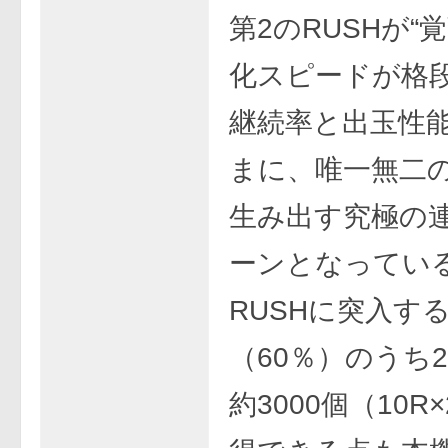
第2のRUSHが“
化スピードが格
継続率と出玉性
まに、唯一無二
生み出す究極の
ーンとなってい
RUSHに突入す
（60％）のうち
約3000個（10R