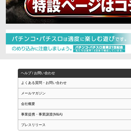
ヘルプ / お問い合わせ
よくある質問・お問い合わせ
メールマガジン
会社概要
事業提携・事業譲渡(M&A)
プレスリリース