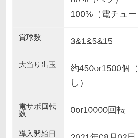
100%（電チュー
賞球数
3&1&5&15
大当り出玉
約450or1500
し）
電サポ回転
0or10000回転
数
導入開始日
2021年08月02