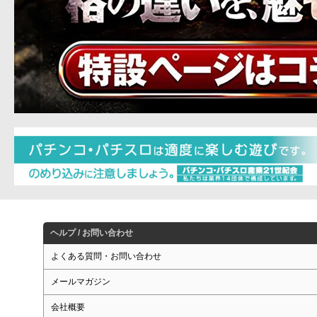
ヘルプ / お問い合わせ
よくある質問・お問い合わせ
メールマガジン
会社概要