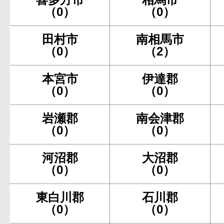
（0）
（0）
田村市
南相馬市
（0）
（2）
本宮市
伊達郡
（0）
（0）
岩瀬郡
南会津郡
（0）
（0）
河沼郡
大沼郡
（0）
（0）
東白川郡
石川郡
（0）
（0）