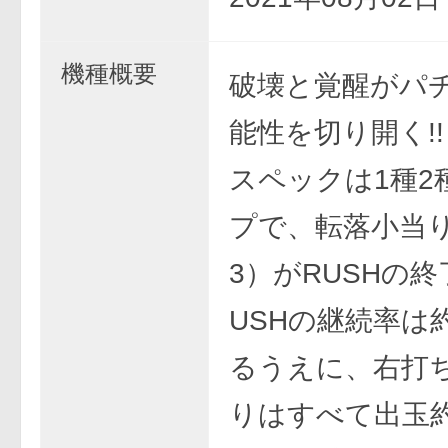
機種概要
破壊と覚醒がパ
能性を切り開く!!
スペックは1種2
プで、転落小当り（
3）がRUSHの
USHの継続率は
るうえに、右打
りはすべて出玉約