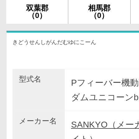
双葉郡
相馬郡
（0）
（0）
きどうせんしがんだむゆにこーん
Pフ
型式名
Pフィーバー機
ダムユニコーンb
メーカー名
SANKYO（メ