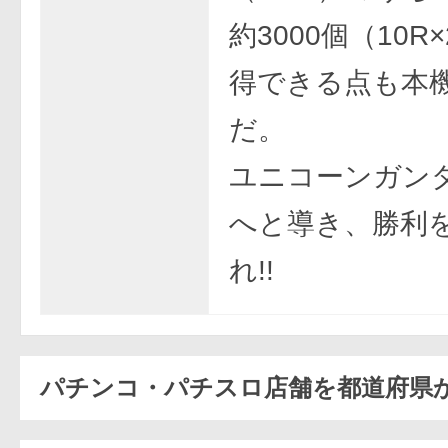
約3000個（10R
得できる点も本
だ。
ユニコーンガン
へと導き、勝利
れ!!
パチンコ・パチスロ店舗を都道府県