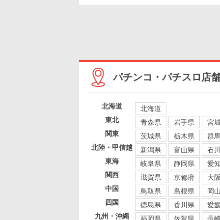
パチンコ・パチスロ店
北海道
北海道
東北
青森県
岩手県
宮
関東
茨城県
栃木県
群
北陸・甲信越
新潟県
富山県
石
東海
岐阜県
静岡県
愛
関西
滋賀県
京都府
大
中国
鳥取県
島根県
岡
四国
徳島県
香川県
愛
九州・沖縄
福岡県
佐賀県
長