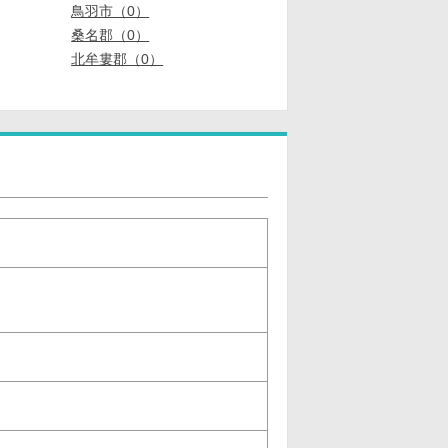
鳥羽市（0）
桑名郡（0）
北牟婁郡（0）