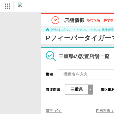
パチンコ・パチスロ機種情報
DMMぱちタウン
Pフィーバータイガーマス
三重県の設置店舗一覧
機種
都道府県
市区町
津市（0）
四日市市（