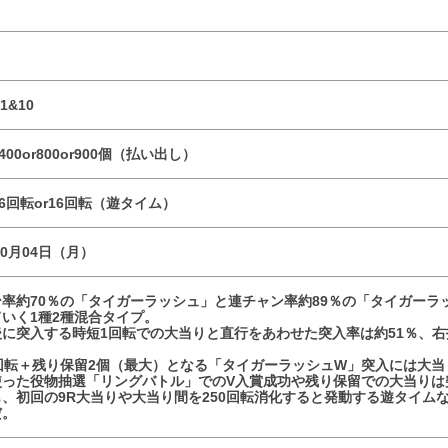
1&10
r400or800or900個（払い出し）
r16回転or16回転（遊タイム）
10月04日（月）
率約70％の「タイガーラッシュ」と連チャン率約89％の「タイガーラ
いく1種2種混合タイプ。
に突入する時短1回転での大当りと直行をあわせた突入率は約51％、右
。
6回転＋残り保留2個（最大）となる「タイガーラッシュW」突入には大
った役物抽選「リングバトル」でのV入賞成功や残り保留での大当りは突
、初回の9R大当りや大当り間を250回転消化すると発動する遊タイム
だ。