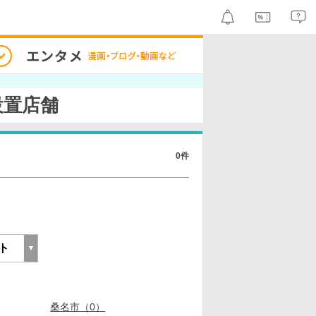
設置店舗
0件
桑名市（0）