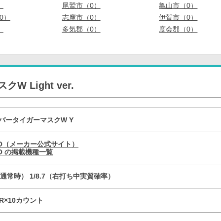
）
尾鷲市（0）
亀山市（0）
0）
志摩市（0）
伊賀市（0）
）
多気郡（0）
度会郡（0）
 Light ver.
バータイガーマスクW Y
YO（メーカー公式サイト）
YO の掲載機種一覧
9（通常時） 1/8.7（右打ち中実質確率）
r9R×10カウント