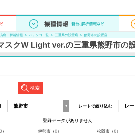
/演出・解析情報
パチンコ一覧
三重県の設置店
熊野市の設置店
クW Light ver.の三重県熊野市の
検索
村
レートで絞り込む
登録データがありません
0）
伊勢市（0）
松阪市（0）