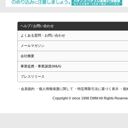
ヘルプ / お問い合わせ
よくある質問・お問い合わせ
メールマガジン
会社概要
事業提携・事業譲渡(M&A)
プレスリリース
・会員規約
・個人情報保護に関して
・特定商取引法に基づく表示
・規
Copyright © since 1998 DMM All Rights Reserve