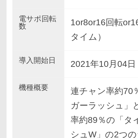
電サポ回転
1or8or16回転o
数
タイム）
導入開始日
2021年10月04
機種概要
連チャン率約70
ガーラッシュ」
率約89％の「タ
シュW」の2つ