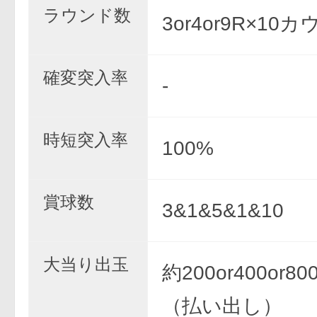
ラウンド数
3or4or9R×10
確変突入率
-
時短突入率
100%
賞球数
3&1&5&1&10
大当り出玉
約200or400or80
（払い出し）