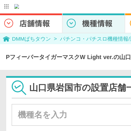
DMMぱちタウン
パチンコ・パチスロ機種情報
PフィーバータイガーマスクW Light ver.の
山口県岩国市の設置店舗