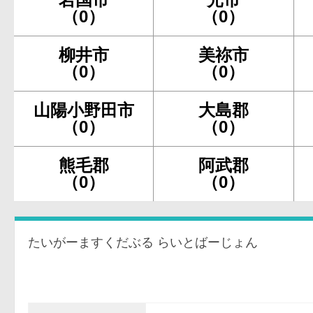
（0）
（0）
柳井市
美祢市
（0）
（0）
山陽小野田市
大島郡
（0）
（0）
熊毛郡
阿武郡
（0）
（0）
たいがーますくだぶる らいとばーじょん