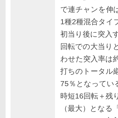
で連チャンを伸
1種2種混合タイ
初当り後に突入す
回転での大当り
わせた突入率は約
打ちのトータル
75％となってい
時短16回転＋残
（最大）となる