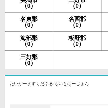
（0）
（0）
名東郡
名西郡
（0）
（0）
海部郡
板野郡
（0）
（0）
三好郡
（0）
たいがーますくだぶる らいとばーじょん
Pフィ