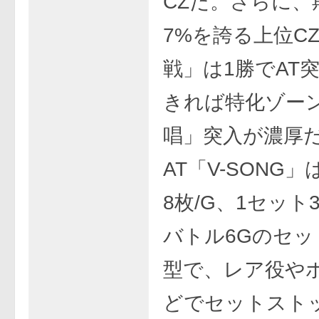
CZだ。さらに、
7%を誇る上位C
戦」は1勝でAT
きれば特化ゾー
唱」突入が濃厚
AT「V-SONG」
8枚/G、1セット
バトル6Gのセッ
型で、レア役や
どでセットスト