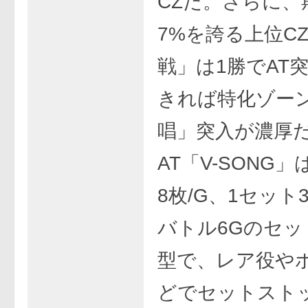
CZだ。さらに、
7%を誇る上位C
戦」は1勝でAT
きれば特化ゾー
唱」突入が濃厚
AT「V-SONG」
8枚/G、1セット
バトル6Gのセッ
型で、レア役や
どでセットスト