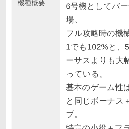
機種概要
6号機としてバ
場。
フル攻略時の機
1でも102%と、
ーサスよりも大
っている。
基本のゲーム性
と同じボーナス＋
プ。
特定の小役＋フ