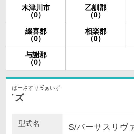
木津川市
乙訓郡
（0）
（0）
綴喜郡
相楽郡
（0）
（0）
与謝郡
（0）
ばーさすりゔぁいず
型式名
S/バーサスリヴァ