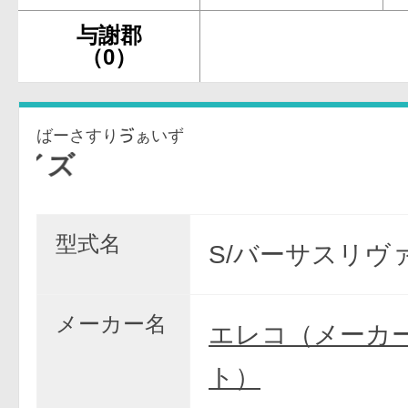
与謝郡
（0）
ばーさすりゔぁいず
型式名
S/バーサスリヴァ
メーカー名
エレコ（メーカ
ト）