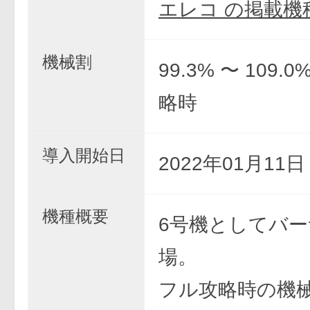
エレコ の掲載機
機械割
99.3% 〜 109.
略時
導入開始日
2022年01月11
機種概要
6号機としてバ
場。
フル攻略時の機