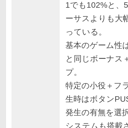
1でも102%と、
ーサスよりも大
っている。
基本のゲーム性
と同じボーナス＋
プ。
特定の小役＋フ
生時はボタンPU
発生の有無を選
システムも搭載