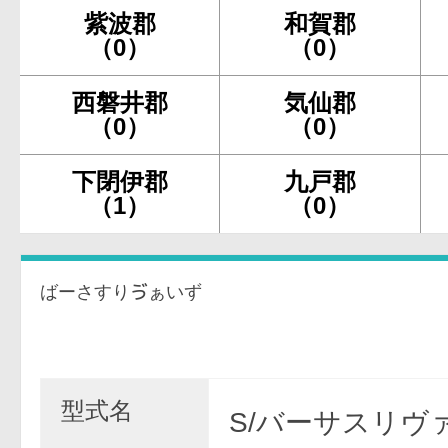
紫波郡
和賀郡
（0）
（0）
西磐井郡
気仙郡
（0）
（0）
下閉伊郡
九戸郡
（1）
（0）
ばーさすりゔぁいず
型式名
S/バーサスリヴァ