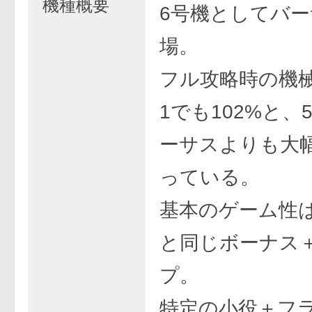
機種概要
6号機としてバ
場。
フル攻略時の機
1でも102%と、
ーサスよりも大
っている。
基本のゲーム性
と同じボーナス＋
プ。
特定の小役＋フ