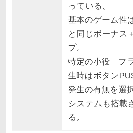
っている。
基本のゲーム性
と同じボーナス＋
プ。
特定の小役＋フ
生時はボタンPU
発生の有無を選
システムも搭載
る。