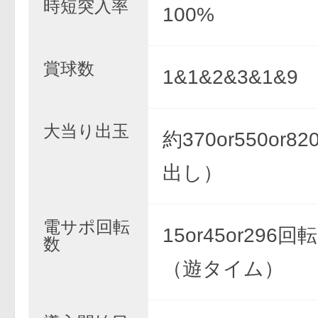
時短突入率
100%
賞球数
1&1&2&3&1&9
大当り出玉
約370or550or
出し）
電サポ回転
15or45or296回
数
（遊タイム）