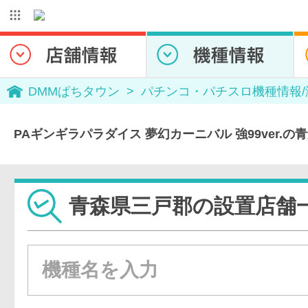
DMMぱちタウン
パチンコ・パチスロ機種情報
PAギンギラパラダイス 夢幻カーニバル 強99ver.
青森県三戸郡の設置店舗