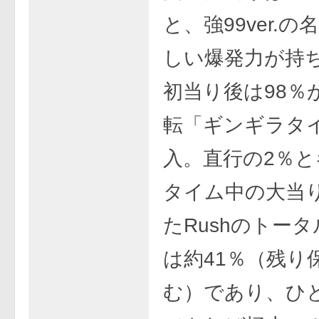
と、強99ver.
しい爆発力が持
初当り後は98％
転「ギンギラタ
入。直行の2％
タイム中の大当
たRushのトー
は約41％（残り
む）であり、ひ