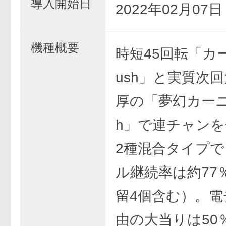
導入開始日
2022年02月07
機種概要
時短45回転「カ
ush」と実質次
厚の「夢幻カーニ
h」で連チャンを
2種混合タイプ
ル継続率は約77
留4個含む）。電
由の大当りは50％