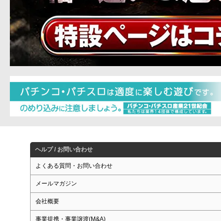
ヘルプ / お問い合わせ
よくある質問・お問い合わせ
メールマガジン
会社概要
事業提携・事業譲渡(M&A)