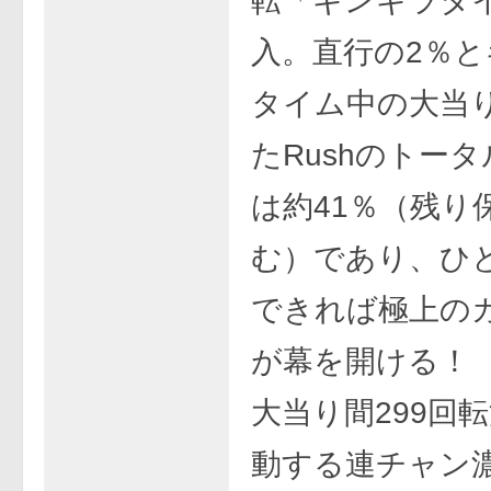
転「ギンギラタ
入。直行の2％
タイム中の大当
たRushのトー
は約41％（残り
む）であり、ひ
できれば極上の
が幕を開ける！
大当り間299回
動する連チャン