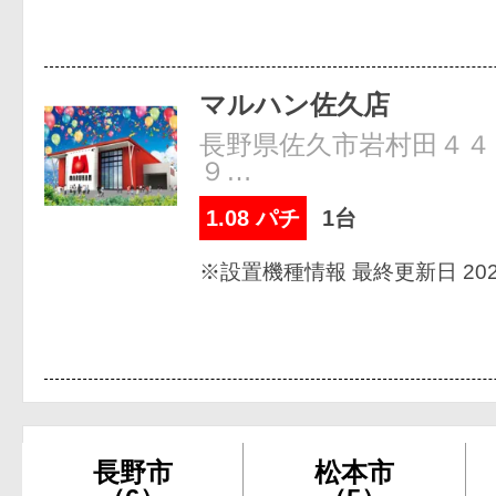
マルハン佐久店
長野県佐久市岩村田４４
９…
1.08 パチ
1台
※設置機種情報 最終更新日 2026
長野市
松本市