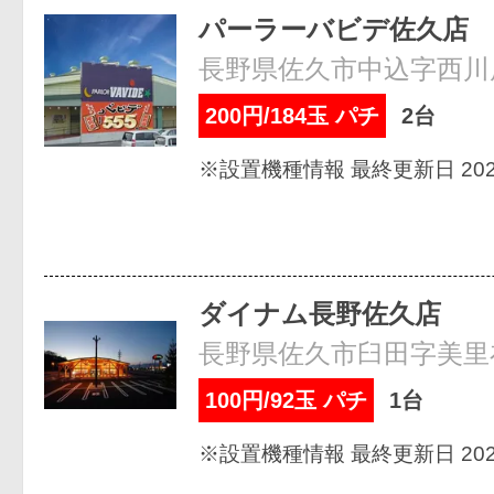
パーラーバビデ佐久店
長野県佐久市中込字西川原
200円/184玉 パチ
2台
※設置機種情報 最終更新日 2026
ダイナム長野佐久店
長野県佐久市臼田字美里在
100円/92玉 パチ
1台
※設置機種情報 最終更新日 2026