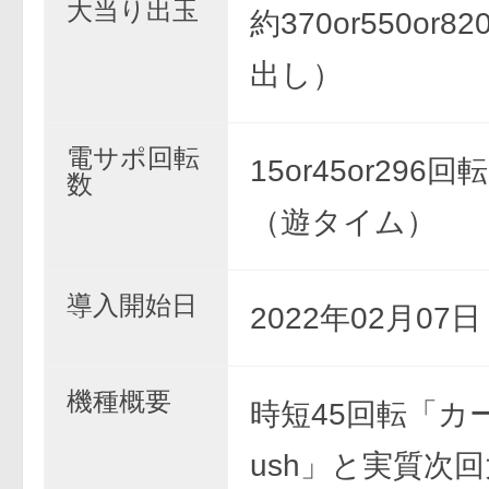
大当り出玉
約370or550or
出し）
電サポ回転
15or45or296回
数
（遊タイム）
導入開始日
2022年02月07
機種概要
時短45回転「カ
ush」と実質次