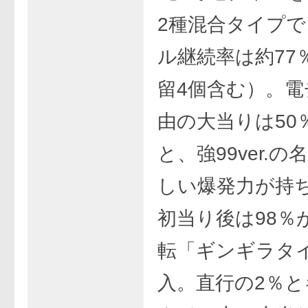
2種混合タイプ
ル継続率は約77
留4個含む）。電
由の大当りは50％
と、強99ver.
しい爆発力が持
初当り後は98％
転「ギンギラタ
入。直行の2％