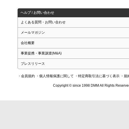
ヘルプ / お問い合わせ
よくある質問・お問い合わせ
メールマガジン
会社概要
事業提携・事業譲渡(M&A)
プレスリリース
・会員規約
・個人情報保護に関して
・特定商取引法に基づく表示
・規
Copyright © since 1998 DMM All Rights Reserve