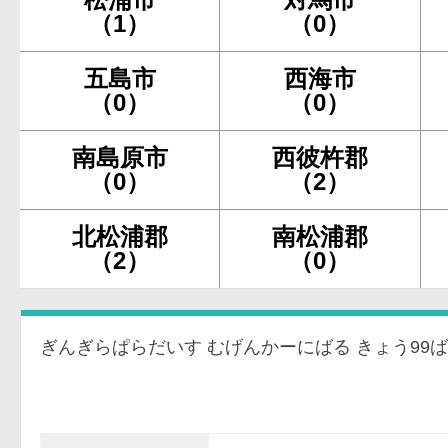
（1）
（0）
五島市
西海市
（0）
（0）
南島原市
西彼杵郡
（0）
（2）
北松浦郡
南松浦郡
（2）
（0）
ぎんぎらぱらだいす むげんかーにばる きょう99
P