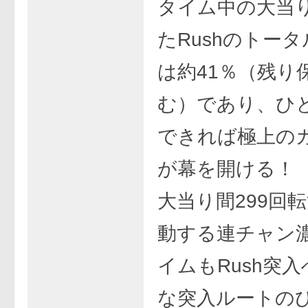
タイム中の大当
たRushのトー
は約41％（残り
む）であり、ひ
できれば極上の
が幕を開ける！
大当り間299回
動する連チャン
イムもRush突
な突入ルートの