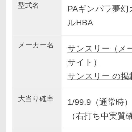
型式名
PAギンパラ夢幻
ルHBA
メーカー名
サンスリー（メ
サイト）
サンスリー の掲
大当り確率
1/99.9（通常時） 
（右打ち中実質