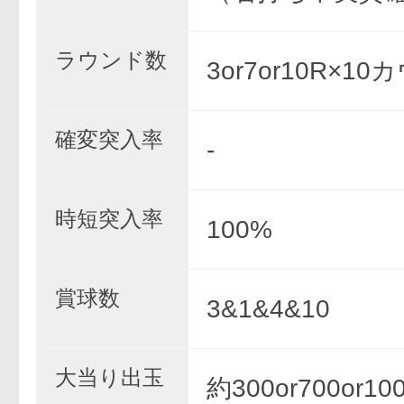
ラウンド数
3or7or10R×1
確変突入率
-
時短突入率
100%
賞球数
3&1&4&10
大当り出玉
約300or700or1