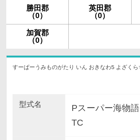
勝田郡
英田郡
（0）
（0）
加賀郡
（0）
すーぱーうみものがたり いん おきなわ5 よざく
Pス
型式名
Pスーパー海物語I
TC