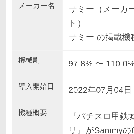
メーカー名
サミー（メーカ
ト）
サミー の掲載機
機械割
97.8% 〜 110.0
導入開始日
2022年07月04
機種概要
『パチスロ甲鉄
リ』がSammyの6