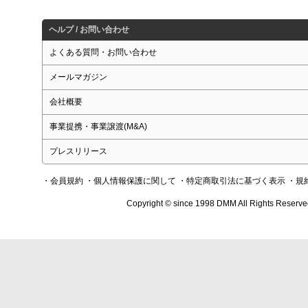
ヘルプ / お問い合わせ
よくある質問・お問い合わせ
メールマガジン
会社概要
事業提携・事業譲渡(M&A)
プレスリリース
・会員規約
・個人情報保護に関して
・特定商取引法に基づく表示
・規
Copyright © since 1998 DMM All Rights Reserve