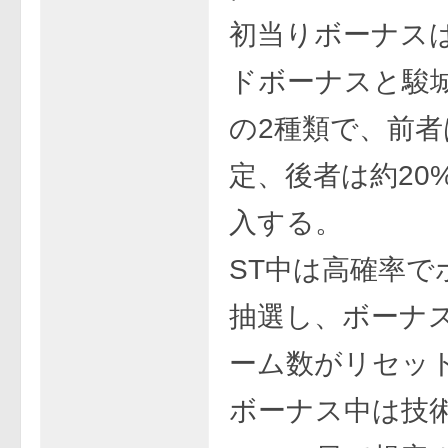
初当りボーナス
ドボーナスと駿
の2種類で、前者
定、後者は約20
入する。
ST中は高確率で
抽選し、ボーナ
ーム数がリセッ
ボーナス中は技