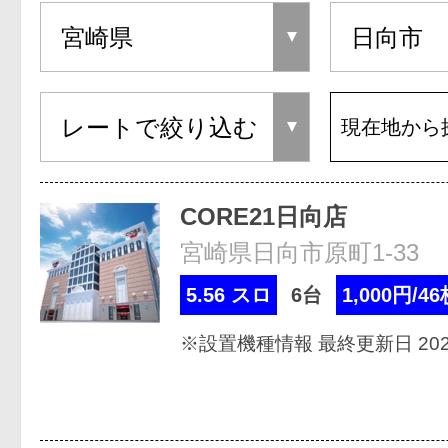
現在地から
CORE21日向店
宮崎県日向市原町1-33
5.56 スロ
6台
1,000円/4
※設置機種情報 最終更新日 2026