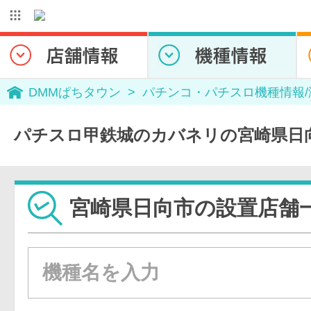
DMMぱちタウン
パチンコ・パチスロ機種情報
パチスロ甲鉄城のカバネリの宮崎県日
宮崎県日向市の設置店舗