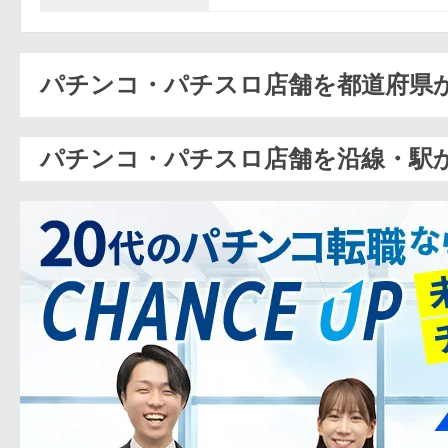
パチンコ・パチスロ店舗を都道府県
パチンコ・パチスロ店舗を沿線・駅