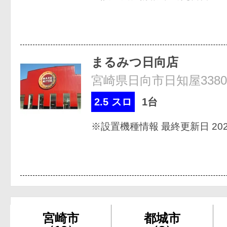
まるみつ日向店
宮崎県日向市日知屋3380
2.5 スロ
1台
※設置機種情報 最終更新日 2026
宮崎市
都城市