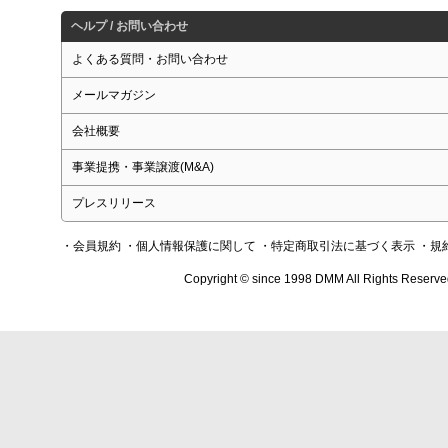
ヘルプ / お問い合わせ
よくある質問・お問い合わせ
メールマガジン
会社概要
事業提携・事業譲渡(M&A)
プレスリリース
・会員規約
・個人情報保護に関して
・特定商取引法に基づく表示
・規
Copyright © since 1998 DMM All Rights Reserve