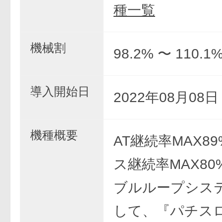
種一覧
機械割
98.2% 〜 110.1
導入開始日
2022年08月08
機種概要
AT継続率MAX8
ス継続率MAX8
ブルループシス
して、『パチスロ