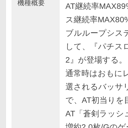
機種概要
AT継続率MAX8
ス継続率MAX8
ブルループシス
して、『パチスロ
2』が登場する。
通常時はおもに
選されるバッサ
で、AT初当りを
AT「蒼剣ラッシ
増約2.0枚/Gの