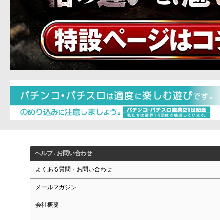
ヘルプ / お問い合わせ
よくある質問・お問い合わせ
メールマガジン
会社概要