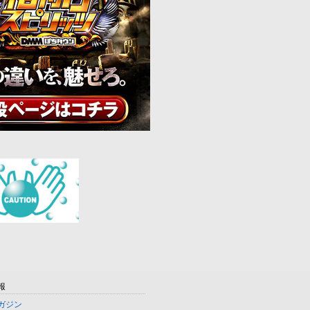
報
ガジン