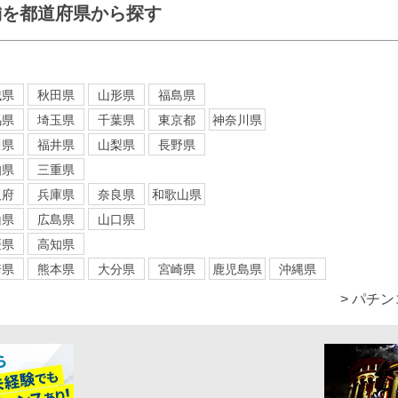
舗を都道府県から探す
城県
秋田県
山形県
福島県
馬県
埼玉県
千葉県
東京都
神奈川県
川県
福井県
山梨県
長野県
知県
三重県
阪府
兵庫県
奈良県
和歌山県
山県
広島県
山口県
媛県
高知県
崎県
熊本県
大分県
宮崎県
鹿児島県
沖縄県
> パチ