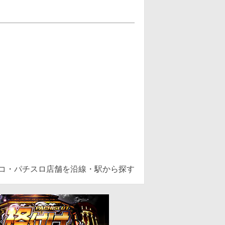
ンコ・パチスロ店舗を沿線・駅から探す