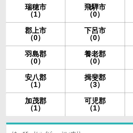
瑞穂市
飛騨市
（1）
（0）
郡上市
下呂市
（0）
（0）
羽島郡
養老郡
（0）
（0）
安八郡
揖斐郡
（1）
（3）
加茂郡
可児郡
（1）
（1）