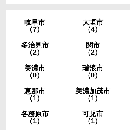
岐阜市
大垣市
（7）
（4）
多治見市
関市
（2）
（2）
美濃市
瑞浪市
（0）
（0）
恵那市
美濃加茂市
（1）
（1）
各務原市
可児市
（1）
（1）