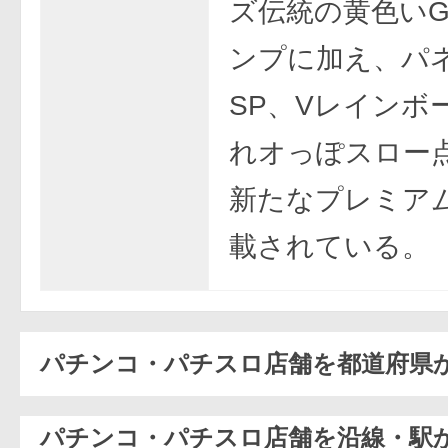
ズ伝統の黄色いG
ンプに加え、パ
SP、Vレインボ
れオっぽスロー
新たなプレミア
載されている。
パチンコ・パチスロ店舗を都道府県
パチンコ・パチスロ店舗を沿線・駅