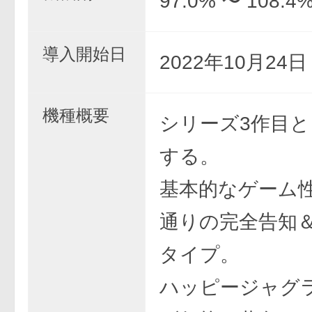
97.0% 〜 108.4
導入開始日
2022年10月24
機種概要
シリーズ3作目
する。
基本的なゲーム
通りの完全告知
タイプ。
ハッピージャグ