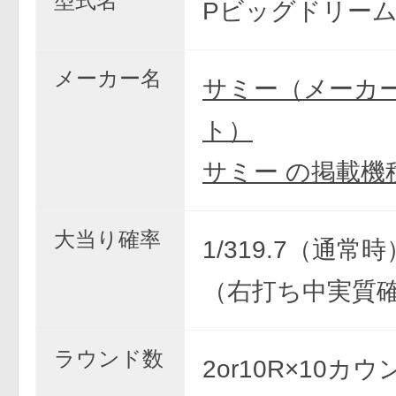
型式名
PビッグドリームS
メーカー名
サミー（メーカ
ト）
サミー の掲載機
大当り確率
1/319.7（通常時）
（右打ち中実質
ラウンド数
2or10R×10カウ