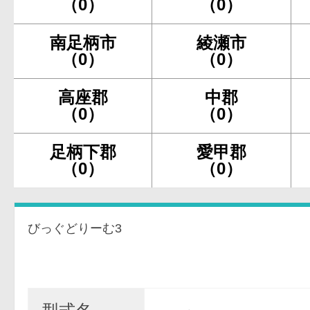
（0）
（0）
南足柄市
綾瀬市
（0）
（0）
高座郡
中郡
（0）
（0）
足柄下郡
愛甲郡
（0）
（0）
びっぐどりーむ3