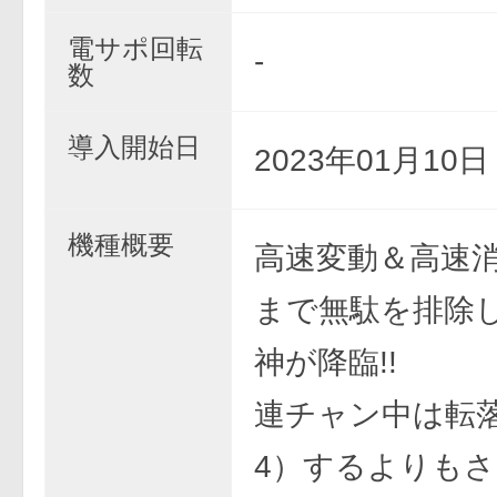
電サポ回転
-
数
導入開始日
2023年01月10
機種概要
高速変動＆高速
まで無駄を排除
神が降臨!!
連チャン中は転落（
4）するよりも