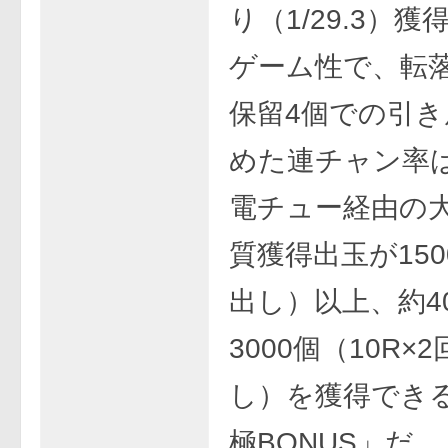
り（1/29.3）
ゲーム性で、転
保留4個での引
めた連チャン率は
電チュー経由の
質獲得出玉が15
出し）以上、約4
3000個（10R×
し）を獲得でき
極BONUS」だ。