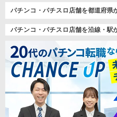
パチンコ・パチスロ店舗を都道府県
パチンコ・パチスロ店舗を沿線・駅