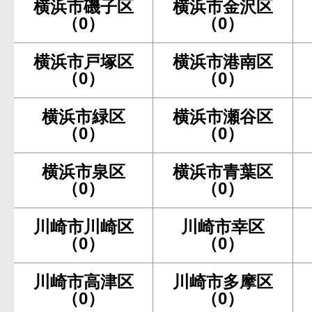
横浜市磯子区
横浜市金沢区
（0）
（0）
横浜市戸塚区
横浜市港南区
（0）
（0）
横浜市緑区
横浜市瀬谷区
（0）
（0）
横浜市泉区
横浜市青葉区
（0）
（0）
川崎市川崎区
川崎市幸区
（0）
（0）
川崎市高津区
川崎市多摩区
（0）
（0）