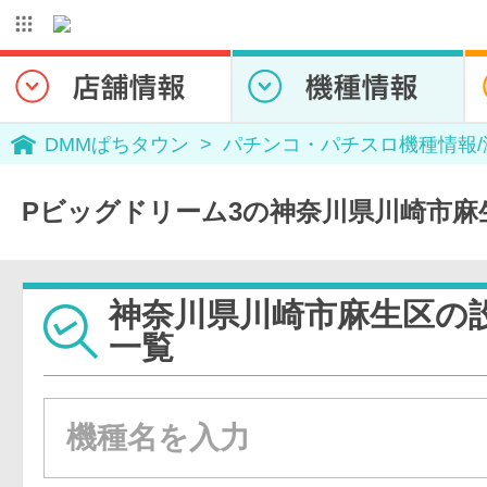
DMMぱちタウン
パチンコ・パチスロ機種情報
Pビッグドリーム3の神奈川県川崎市麻
神奈川県川崎市麻生区の
一覧