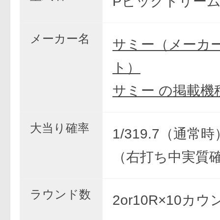
PビッグドリームS
メーカー名
サミー（メーカ
ト）
サミー の掲載機
大当り確率
1/319.7（通常時）
（右打ち中実質
ラウンド数
2or10R×10カウ