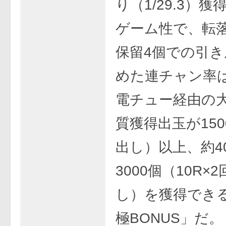
り（1/29.3）
ゲーム性で、転
保留4個での引
めた連チャン率は
電チュー経由の
質獲得出玉が15
出し）以上、約4
3000個（10R×
し）を獲得でき
極BONUS」だ。