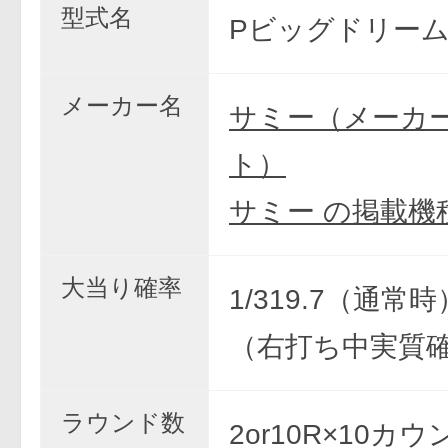
型式名
PビッグドリームS
メーカー名
サミー（メーカ
ト）
サミー の掲載機
大当り確率
1/319.7（通常時）
（右打ち中実質
ラウンド数
2or10R×10カウ