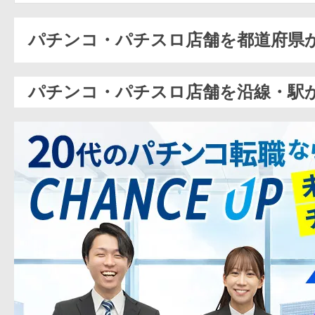
パチンコ・パチスロ店舗を都道府県
パチンコ・パチスロ店舗を沿線・駅