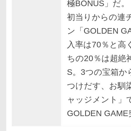
極BONUS」だ。
初当りからの連
ン「GOLDEN G
入率は70％と高
ちの20％は超絶神
S。3つの宝箱か
つけだす、お馴
ャッジメント」
GOLDEN GAM