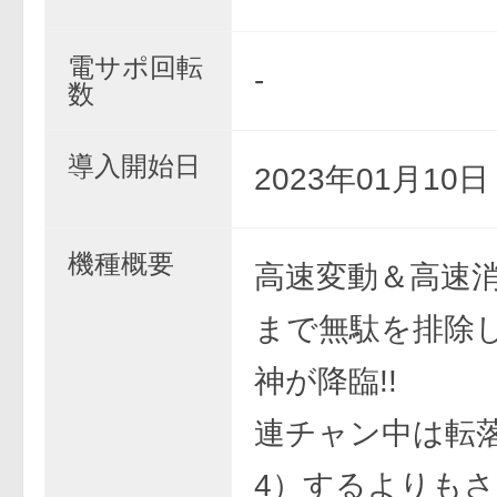
電サポ回転
-
数
導入開始日
2023年01月10
機種概要
高速変動＆高速
まで無駄を排除
神が降臨!!
連チャン中は転落（
4）するよりも