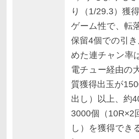
り（1/29.3）
ゲーム性で、転
保留4個での引
めた連チャン率は
電チュー経由の
質獲得出玉が15
出し）以上、約4
3000個（10R×
し）を獲得でき