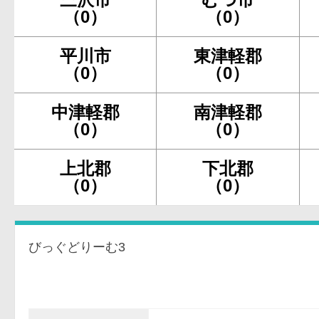
（0）
（0）
平川市
東津軽郡
（0）
（0）
中津軽郡
南津軽郡
（0）
（0）
上北郡
下北郡
（0）
（0）
びっぐどりーむ3