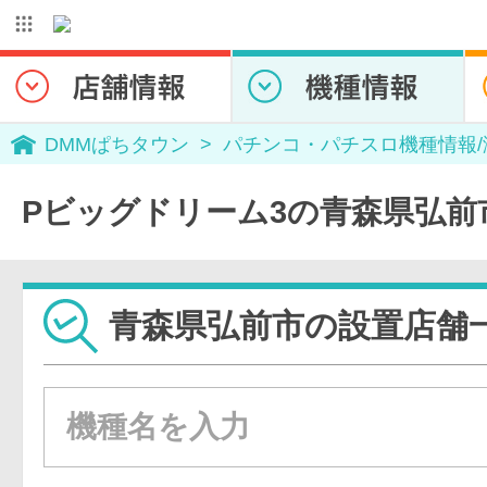
DMMぱちタウン
パチンコ・パチスロ機種情報
Pビッグドリーム3の青森県弘前
青森県弘前市の設置店舗