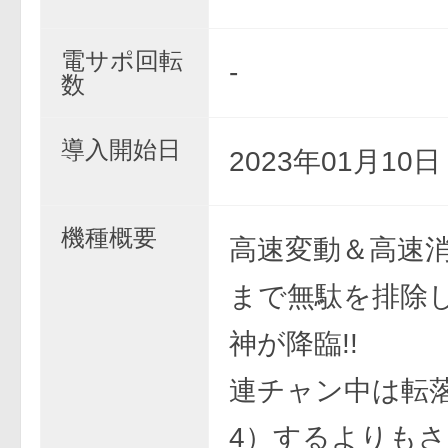
電サポ回転
-
数
導入開始日
2023年01月10
機種概要
高速変動＆高速
まで無駄を排除
神が降臨!!
連チャン中は転落（
4）するよりも